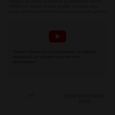
Forma RF ile özel bir programda 45 dakikalık tek seanslık
“SİNDRELLA “ bakımı ise özel günlerin öncesinde veya
yorgun ciltlerin canlandırılmasında mucizevi bir etki gösterir.
Youtube videoları çerez kullanmaktadır, bu videoyu
izleyebilmek için çerezlere onay vermeniz
gerekmektedir.
PRP
FORMA RADYOFREKANS
SİSTEM