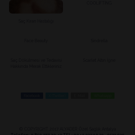
COOLİFTİNG
Saç Kıran Hastalığı
Face Beauty
Sindrella
Saç Dökülmesi ve Tedavisi
Scarlet Altın İğne
Hakkında Merak Ettikleriniz
Facebook
X (Twitter)
E-Mail
Whatsapp
© COPYRIGHT 2017 ALYADER Özel Sağlık Antalya
Telefon:
0 850
377 79 47 TEL: 0242 323 10 33 - 0533 030