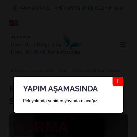
0242 323 10 33
/
0 850
377 79 47
0533 030 43 32
ana sayfa
hakkimizda
blog
forma radyofrekans si̇stem
FORMA RADYOFREKANS
YAPIM AŞAMASINDA
SİSTEM
Pek yakında yeniden yayında olacağız.