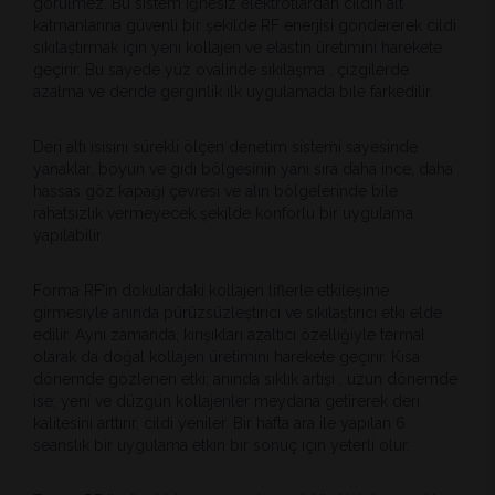
görülmez. Bu sistem iğnesiz elektrotlardan cildin alt
katmanlarına güvenli bir şekilde RF enerjisi göndererek cildi
sıkılaştırmak için yeni kollajen ve elastin üretimini harekete
geçirir. Bu sayede yüz ovalinde sıkılaşma , çizgilerde
azalma ve deride gerginlik ilk uygulamada bile farkedilir.
Deri altı ısısını sürekli ölçen denetim sistemi sayesinde
yanaklar, boyun ve gıdı bölgesinin yanı sıra daha ince, daha
hassas göz kapağı çevresi ve alın bölgelerinde bile
rahatsızlık vermeyecek şekilde konforlu bir uygulama
yapılabilir.
Forma RF’in dokulardaki kollajen liflerle etkileşime
girmesiyle anında pürüzsüzleştirici ve sıkılaştırıcı etki elde
edilir. Aynı zamanda, kırışıkları azaltıcı özelliğiyle termal
olarak da doğal kollajen üretimini harekete geçirir. Kısa
dönemde gözlenen etki; anında sıklık artışı , uzun dönemde
ise; yeni ve düzgün kollajenler meydana getirerek deri
kalitesini arttırır, cildi yeniler. Bir hafta ara ile yapılan 6
seanslık bir uygulama etkin bir sonuç için yeterli olur.