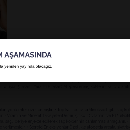
M AŞAMASINDA
a yeniden yayında olacağız.
/Kadın Saç Dökülmesi)Genetik faktörlerle gelişir. Erkeklerde şakak ve
luviumStres, hastalıklar, doğum sonrası dönem, tiroid bozuklukları ya d
in saç köklerine saldırması sonucu ortaya çıkar. Saçlarda yuvarlak dökü
uşur. 5. Skarlı (Yara İzi Bırakan) AlopesilerSaç köklerini kalıcı olarak 
an yöntemler özetlenmiştir: • Topikal TedavilerMinoksidil gibi saç kökl
ır. • Vitamin ve Mineral TakviyeleriDemir, çinko, D vitamini ve B12 eksikl
a, saçlı deriye enjekte edilerek saç köklerinin canlanması amaçlanır.
e verilmesidir. • Steroid EnjeksiyonlarıÖzellikle alopecia areata, skatri