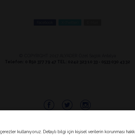
Facebook
X (Twitter)
E-Mail
© COPYRIGHT 2017 ALYADER Özel Sağlık Antalya
Telefon:
0 850
377 79 47 TEL: 0242 323 10 33 - 0533 030 43 32
çerezler kullanıyoruz. Detaylı bilgi için kişisel verilerin korunması hak