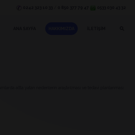
0242 323 10 33
/
0 850
377 79 47
0533 030 43 32
ANA SAYFA
HAKKIMIZDA
İLETİŞİM
larda altta yatan nedenlerin araştırılması ve tedavi planlanması