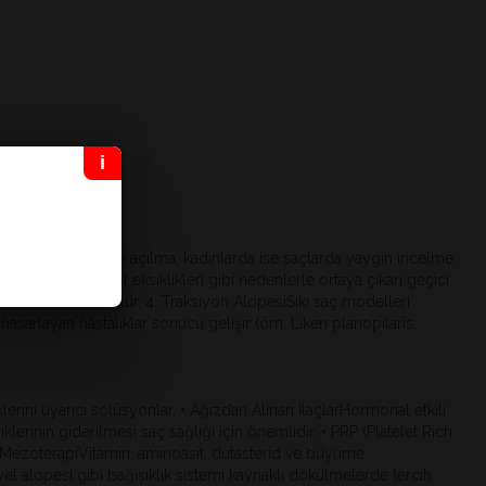
 tepe bölgelerinde açılma, kadınlarda ise saçlarda yaygın incelme
a vitamin-mineral eksiklikleri gibi nedenlerle ortaya çıkan geçici
lme alanları görülür. 4. Traksiyon AlopesiSıkı saç modelleri
hasarlayan hastalıklar sonucu gelişir (örn. Liken planopilaris,
erini uyarıcı solüsyonlar. • Ağızdan Alınan İlaçlarHormonal etkili
iklerinin giderilmesi saç sağlığı için önemlidir. • PRP (Platelet Rich
 • MezoterapiVitamin, aminoasit, dutasterid ve büyüme
syel alopesi gibi bağışıklık sistemi kaynaklı dökülmelerde tercih