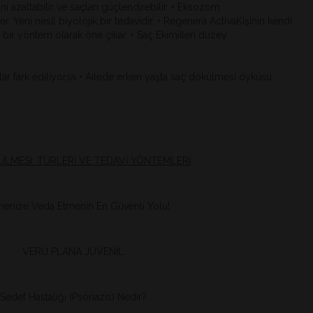
i azaltabilir ve saçları güçlendirebilir. • Eksozom
 Yeni nesil biyolojik bir tedavidir. • Regenera ActivaKişinin kendi
i bir yöntem olarak öne çıkar. • Saç Ekimiİleri düzey
r fark ediliyorsa • Ailede erken yaşta saç dökülmesi öyküsü
LMESİ: TÜRLERİ VE TEDAVİ YÖNTEMLERİ
enize Veda Etmenin En Güvenli Yolu!
VERÜ PLANA JUVENİL
Sedef Hastalığı (Psöriazis) Nedir?