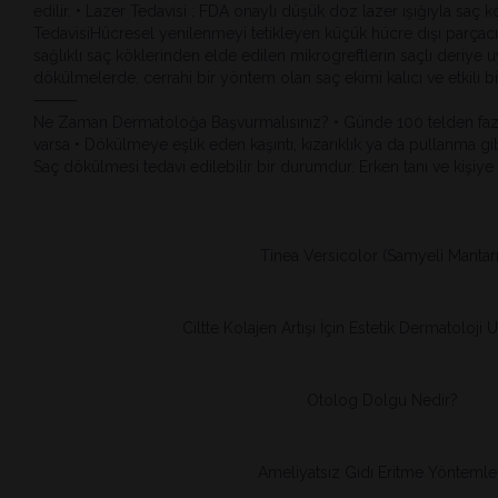
edilir. • Lazer Tedavisi : FDA onaylı düşük doz lazer ışığıyla saç
TedavisiHücresel yenilenmeyi tetikleyen küçük hücre dışı parçacıkl
sağlıklı saç köklerinden elde edilen mikrogreftlerin saçlı deriye u
dökülmelerde, cerrahi bir yöntem olan saç ekimi kalıcı ve etkili bi
⸻
Ne Zaman Dermatoloğa Başvurmalısınız? • Günde 100 telden fazla
varsa • Dökülmeye eşlik eden kaşıntı, kızarıklık ya da pullanma gib
Saç dökülmesi tedavi edilebilir bir durumdur. Erken tanı ve kişiye ö
Tinea Versicolor (Samyeli Mantarı
Ciltte Kolajen Artışı İçin Estetik Dermatoloji
Otolog Dolgu Nedir?
Ameliyatsız Gıdı Eritme Yöntemle