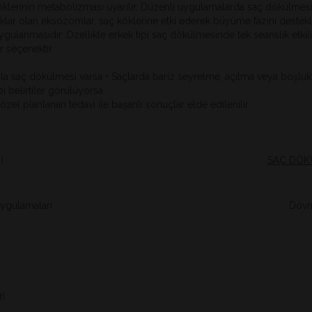
 köklerinin metabolizması uyarılır. Düzenli uygulamalarda saç dökülmesin
ar olan eksozomlar, saç köklerine etki ederek büyüme fazını destekler.
ygulanmasıdır. Özellikle erkek tipi saç dökülmesinde tek seanslık etkil
r seçenektir.
 saç dökülmesi varsa • Saçlarda bariz seyrelme, açılma veya boşlukla
i belirtiler görülüyorsa
zel planlanan tedavi ile başarılı sonuçlar elde edilenilir.
)
SAÇ DÖKÜ
 Uygulamaları
Dövm
ri