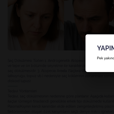
YAPI
Pek yakınd
Saç Dökülmesi Türleri 1. Androgenetik Alopesi (Genetik Tip Erkek
ve tepe ve ön bölümde seyrelme ile karakterizedir. 2. Telogen Eff
saç dökülmesidir. 3. Alopecia Areata (Saçkıran)Bağışıklık sistemin
(atkuyruğu, topuz vb.) nedeniyle saç köklerinin zorlanması sonucu ol
diskoid lupus).
⸻
Tedavi Yöntemleri
Tedavi, saç dökülmesinin nedenine göre planlanır. Aşağıda kullanıl
ilaçlar (örneğin finasterid) genellikle erkek tipi dökülmede kullanıl
Plasma)Kişinin kendi kanından elde edilen zenginleştirilmiş plazm
faktörlerinden oluşan özel karışımların saçlı deriye mikro iğnelerl