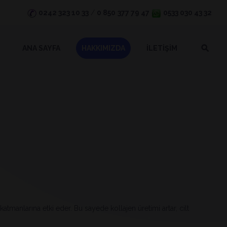
0242 323 10 33
/
0 850
377 79 47
0533 030 43 32
ANA SAYFA
HAKKIMIZDA
İLETİŞİM
 katmanlarına etki eder. Bu sayede kollajen üretimi artar, cilt