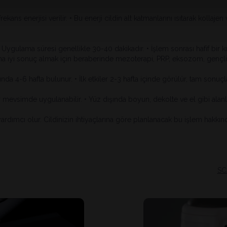
ekans enerjisi verilir. • Bu enerji cildin alt katmanlarını ısıtarak kollaje
ygulama süresi genellikle 30-40 dakikadır. • İşlem sonrası hafif bir kız
daha iyi sonuç almak için beraberinde mezoterapi, PRP, eksozom, gençlik 
nda 4-6 hafta bulunur. • İlk etkiler 2-3 hafta içinde görülür, tam sonuçl
r mevsimde uygulanabilir. • Yüz dışında boyun, dekolte ve el gibi alanlar
dımcı olur. Cildinizin ihtiyaçlarına göre planlanacak bu işlem hakkınd
SC