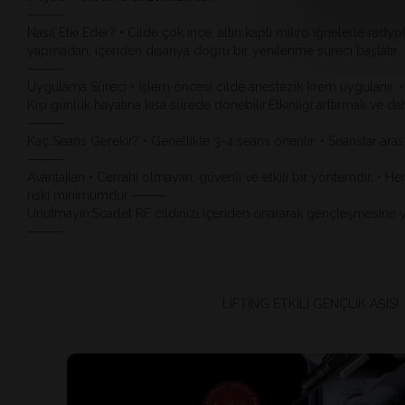
⸻
Nasıl Etki Eder? • Cilde çok ince, altın kaplı mikro iğnelerle radyofr
yapmadan, içeriden dışarıya doğru bir yenilenme süreci başlatır.
⸻
Uygulama Süreci • İşlem öncesi cilde anestezik krem uygulanır. • U
Kişi günlük hayatına kısa sürede dönebilir.Etkinliği arttırmak ve 
⸻
Kaç Seans Gerekir? • Genellikle 3-4 seans önerilir. • Seanslar arası
⸻
Avantajları • Cerrahi olmayan, güvenli ve etkili bir yöntemdir. • He
riski minimumdur.⸻
Unutmayın:Scarlet RF cildinizi içeriden onararak gençleşmesine yar
⸻
LİFTİNG ETKİLİ GENÇLİK AŞISI