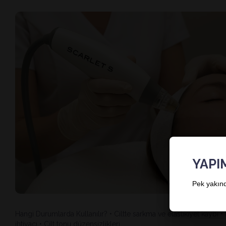
YAPI
Pek yakınd
Hangi Durumlarda Kullanılır? • Ciltte sarkma ve elastikiyet kaybı •
ihtiyacı • Cilt tonu düzensizlikleri