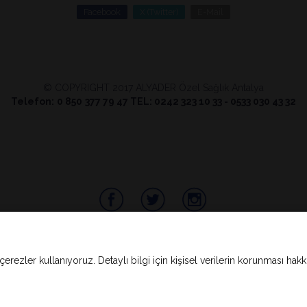
Facebook
X (Twitter)
E-Mail
© COPYRIGHT 2017 ALYADER Özel Sağlık Antalya
Telefon:
0 850
377 79 47 TEL: 0242 323 10 33 - 0533 030 43 32
çerezler kullanıyoruz. Detaylı bilgi için kişisel verilerin korunması hak
BulutPress®
Web Tasarım