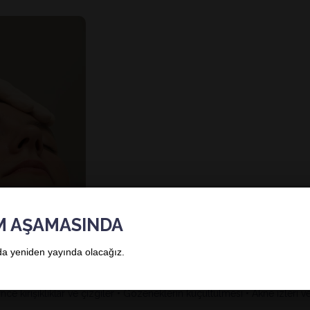
M AŞAMASINDA
a yeniden yayında olacağız.
 İnce kırışıklıklar ve çizgiler • Gözeneklerin küçültülmesi • Akne izleri