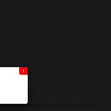
 ve diğer yüzeysel izler • Boyun ve gıdı bölgesinde sıkılaşma