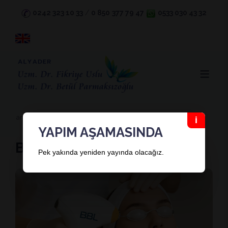
0242 323 10 33
/
0 850
377 79 47
0533 030 43 32
ana sayfa
hakkimizda
blog
bbl lazer
YAPIM AŞAMASINDA
BBL Lazer
Pek yakında yeniden yayında olacağız.