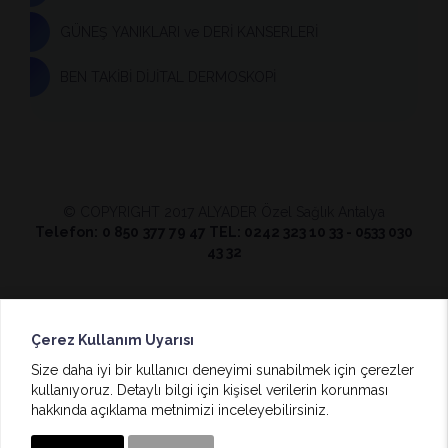
GÜNEŞ YANIKLARI ve DERİ KANSERLERİ
BEN TAKİBİ DİJİTAL DERMOSKOPİ
© COPYRIGHT 2017 ALYADER Özel Sağlık Antalya
Telefon:
0 850
377 79 47 TEL: 0242 323 10 33 - 0533 030
43 32
Çerez Kullanım Uyarısı
Size daha iyi bir kullanıcı deneyimi sunabilmek için çerezler
kullanıyoruz. Detaylı bilgi için kişisel verilerin korunması
hakkında açıklama metnimizi inceleyebilirsiniz.
BulutPress®
Web Tasarım